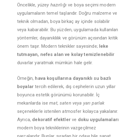
Öncelikle,
yüzey hazırlığı
ve boya seçimi modern
uygulamaların temel taşlarıdır. Doğru malzeme ve
teknik olmadan, boya birkaç ay içinde solabilir
veya kabarabilir. Bu yüzden, uygulamada kullanılan
yöntemler, dayanıklılık ve görünüm açısından kritik
önem taşır. Modern teknikler sayesinde;
leke
tutmayan, nefes alan ve kolay temizlenebilir
duvarlar yaratmak mümkün hale gelir.
Örneğin,
hava koşullarına dayanıklı su bazlı
boyalar
tercih edilerek, dış cephelerin uzun yıllar
boyunca estetik görünümü korunabilir. İç
mekanlarda ise
mat, saten veya yarı parlak
seçeneklerle istenilen atmosfer kolayca yakalanır.
Ayrıca,
dekoratif efektler
ve
doku uygulamaları
modern boya tekniklerinin vazgeçilmez
parçalarıdır. Bunlar, sıradan bir odayı bile sanat