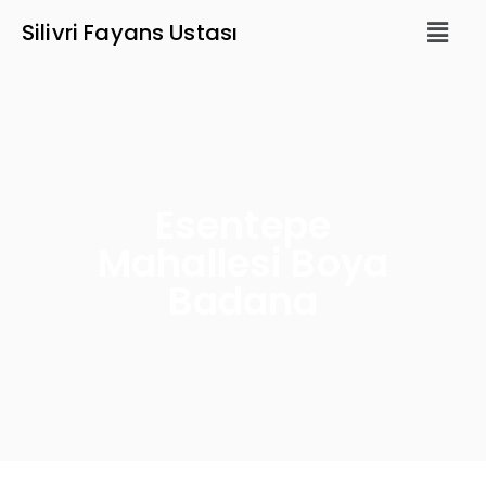
Silivri Fayans Ustası
Esentepe
Mahallesi Boya
Badana