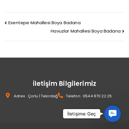
Esentepe Mahallesi Boya Badana
Havuzlar Mahallesi Boya Badana
İletişim Bilgilerimiz
Adres : Çorlu | Tekirdağ
Telefon : 0544 870 22 25
Contact
İletişime Geç