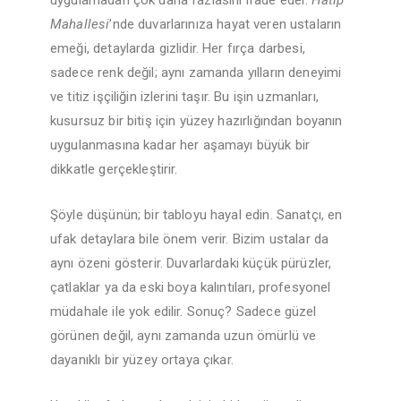
uygulamadan çok daha fazlasını ifade eder.
Hatip
Mahallesi
’nde duvarlarınıza hayat veren ustaların
emeği, detaylarda gizlidir. Her fırça darbesi,
sadece renk değil; aynı zamanda yılların deneyimi
ve titiz işçiliğin izlerini taşır. Bu işin uzmanları,
kusursuz bir bitiş için yüzey hazırlığından boyanın
uygulanmasına kadar her aşamayı büyük bir
dikkatle gerçekleştirir.
Şöyle düşünün; bir tabloyu hayal edin. Sanatçı, en
ufak detaylara bile önem verir. Bizim ustalar da
aynı özeni gösterir. Duvarlardaki küçük pürüzler,
çatlaklar ya da eski boya kalıntıları, profesyonel
müdahale ile yok edilir. Sonuç? Sadece güzel
görünen değil, aynı zamanda uzun ömürlü ve
dayanıklı bir yüzey ortaya çıkar.