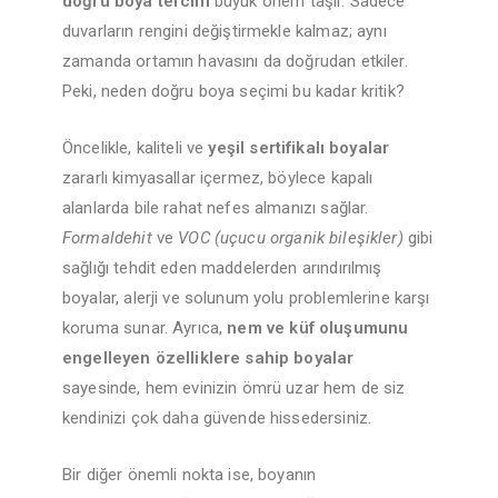
doğru boya tercihi
büyük önem taşır. Sadece
duvarların rengini değiştirmekle kalmaz; aynı
zamanda ortamın havasını da doğrudan etkiler.
Peki, neden doğru boya seçimi bu kadar kritik?
Öncelikle, kaliteli ve
yeşil sertifikalı boyalar
zararlı kimyasallar içermez, böylece kapalı
alanlarda bile rahat nefes almanızı sağlar.
Formaldehit
ve
VOC (uçucu organik bileşikler)
gibi
sağlığı tehdit eden maddelerden arındırılmış
boyalar, alerji ve solunum yolu problemlerine karşı
koruma sunar. Ayrıca,
nem ve küf oluşumunu
engelleyen özelliklere sahip boyalar
sayesinde, hem evinizin ömrü uzar hem de siz
kendinizi çok daha güvende hissedersiniz.
Bir diğer önemli nokta ise, boyanın