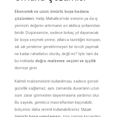
Ekonomik ve uzun ömürlü boya badana
çözümleri
, Hatip Mahallesi’nde evinizin ya da iş
yerinizin değerini artırmanın en akıllıca yollarından
biridir. Düşünsenize, sadece birkaç yıl dayanacak
bir boya seçmek yerine, yıllarca tazeliğini koruyan,
sık sık yenileme gerektirmeyen bir tercih yapmak
ne kadar rahatlatıcı olurdu, değil mi? İşte tam da
bu noktada
doğru malzeme seçimi ve işçilik
devreye girer.
Kaliteli malzemelerin kullanılması, sadece görsel
güzellik sağlamaz; aynı zamanda duvarların uzun
süre zarar görmeden dayanmasına yardımcı olur.
Bu sayede,
gereksiz masraflardan
kaçınabilir,
bütçenizi daha verimli kullanabilirsiniz.
Uzun
ömürlü boya uygulaması
, size zaman kazandırır